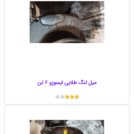
میل لنگ طلایی ایسوزو 6 تن