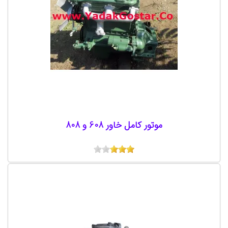
موتور کامل خاور 608 و 808