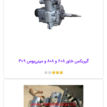
گیربکس خاور 608 و 808 و مینی‌بوس 309