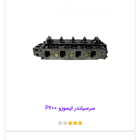
سرسیلندر ایسوزو P700