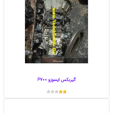
گیربکس ایسوزو P700