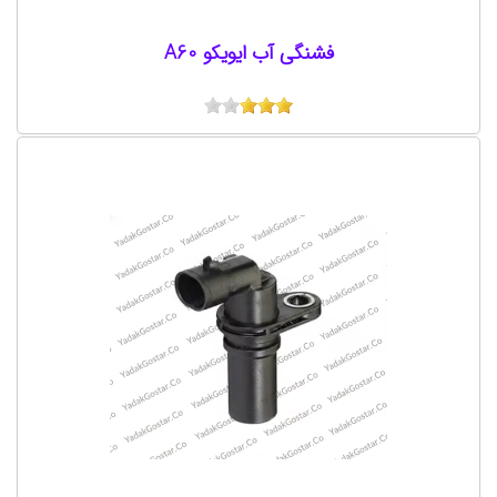
فشنگی آب ایویکو A60