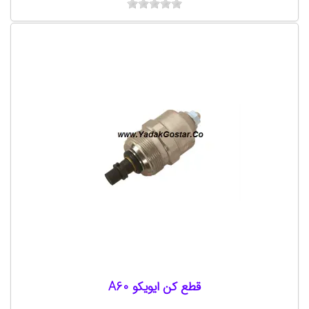
قطع کن ایویکو A60