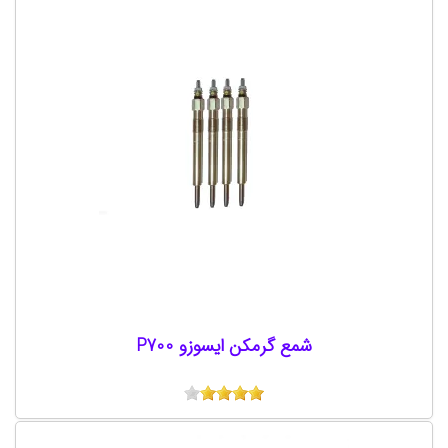
شمع گرمکن ایسوزو P700