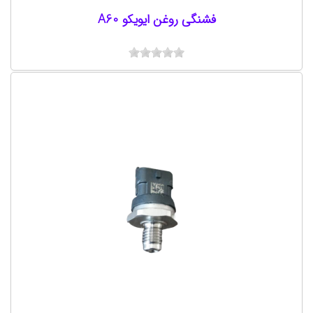
فشنگی روغن ایویکو A60