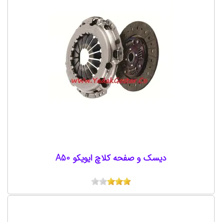
دیسک و صفحه کلاچ ایویکو A50