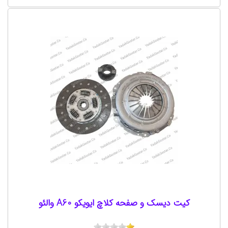
کیت دیسک و صفحه کلاچ ایویکو A60 والئو