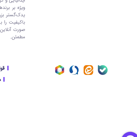
ایتالیایی و ک
یدک‌گستر بزر
باکیفیت را ب
صورت آنلاین 
مطمئن.
قوا
د