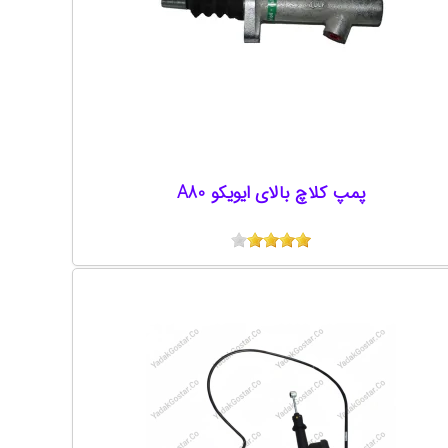
پمپ کلاچ بالای ایویکو A80