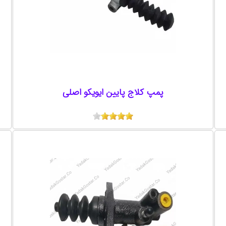
پمپ كلاج پايين ايويکو اصلی