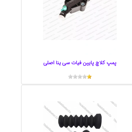
پمپ کلاچ پایین فیات سی ینا اصلی