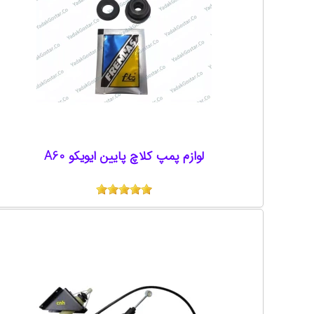
لوازم پمپ کلاچ پایین ایویکو A60