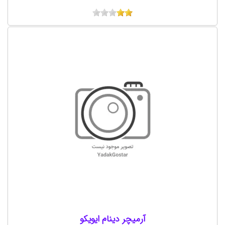
آرميچر دينام ايويکو