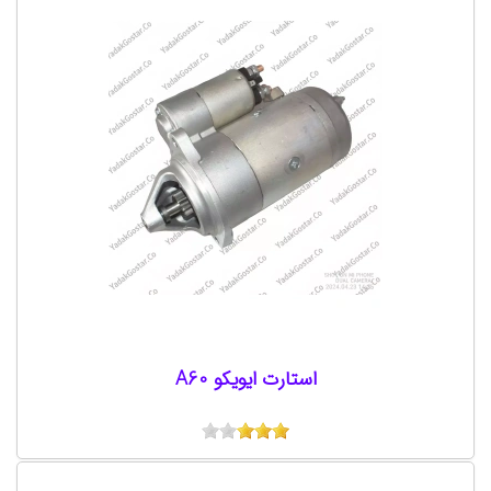
استارت ایویکو A60