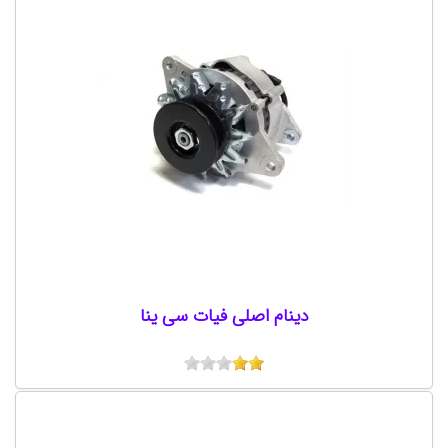
دینام اصلی فیات سی ینا