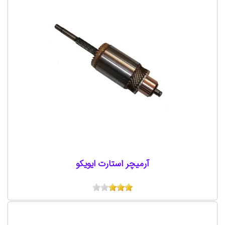
آرميچر استارت ایویکو