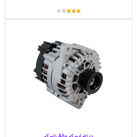
دینام ایویکو A50 ناویکو