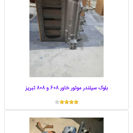
بلوک سیلندر موتور خاور 608 و 808 تبریز