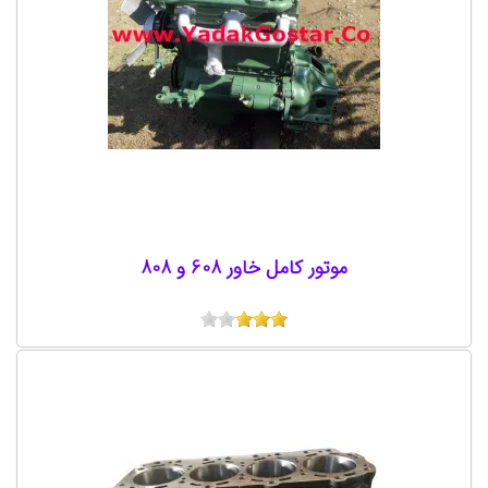
موتور کامل خاور 608 و 808