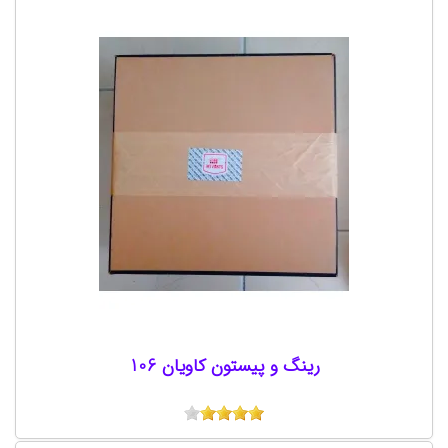
رینگ و پیستون کاویان 106