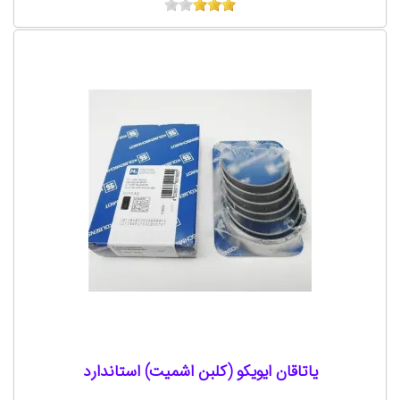
یاتاقان ايويکو (کلبن اشميت) استاندارد