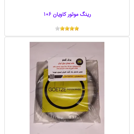
رینگ موتور کاویان 106