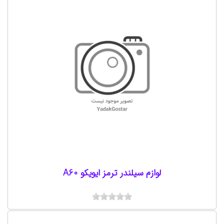
لوازم سیلندر ترمز ایویکو A60