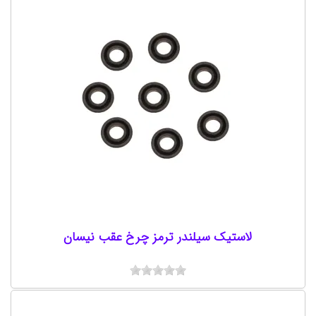
لاستیک سیلندر ترمز چرخ عقب نیسان