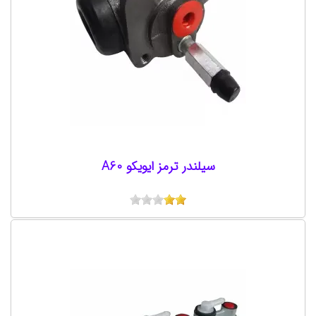
سيلندر ترمز ایویکو A60