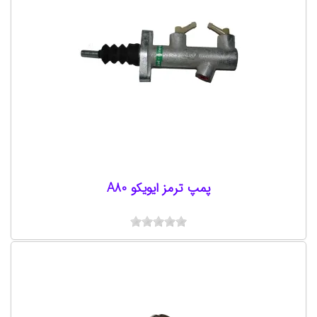
پمپ ترمز ایویکو A80