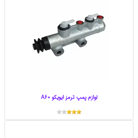
لوازم پمپ ترمز ایویکو A60