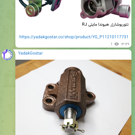
https://yadakgostar.co/shop/product/YG_P11210117731
1
۱۳:۴۹
YadakGostar