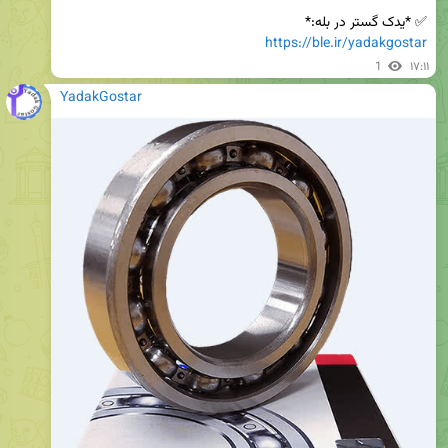
✅ *یدک گستر در بله:*

https://ble.ir/yadakgostar
1
۱۷:۱۱
YadakGostar