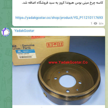
https://yadakgostar.co/shop/product/YG_P11210117693
1
۵:۱۰
YadakGostar