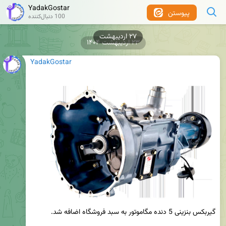
YadakGostar
پیوستن
100 دنبال‌کننده
۲۷ اردیبهشت
۲۳ اردیبهشت ۱۴۰۴
YadakGostar