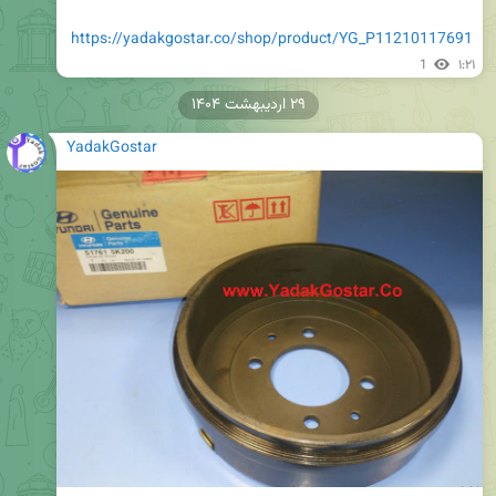
https://yadakgostar.co/shop/product/YG_P11210117691
1
۱:۲۱
۲۹ اردیبهشت ۱۴۰۴
YadakGostar