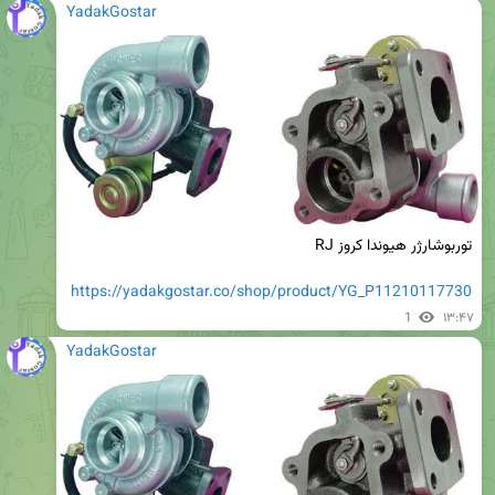
YadakGostar
https://yadakgostar.co/shop/product/YG_P11210117730
1
۱۳:۴۷
YadakGostar