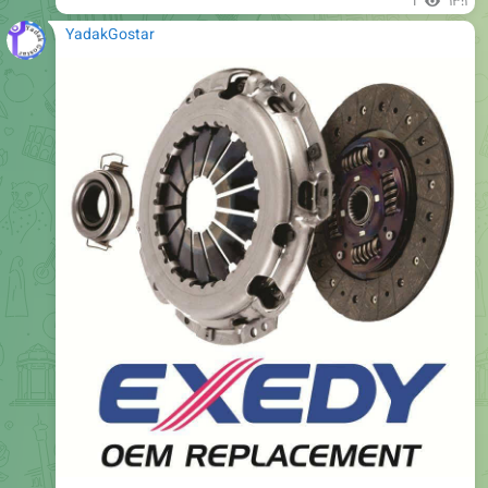
1
۱۳:۱
YadakGostar