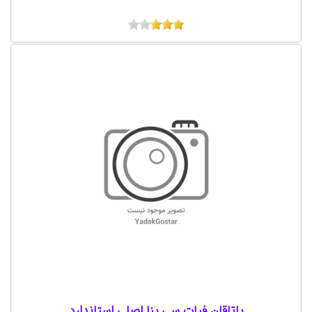
یاتاقان فیات سی ینا اصلی استاندارد