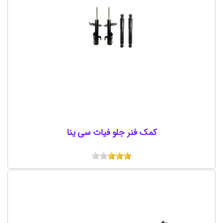
کمک فنر جلو فیات سی ینا