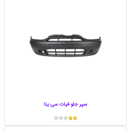
سپر جلو فیات سی ینا