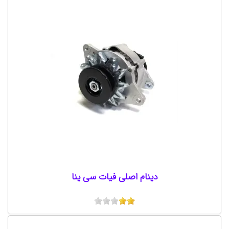
دینام اصلی فیات سی ینا