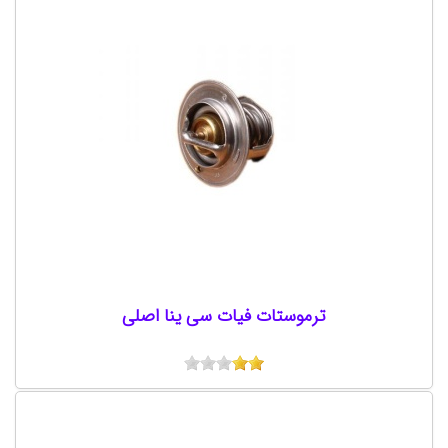
ترموستات فیات سی ینا اصلی