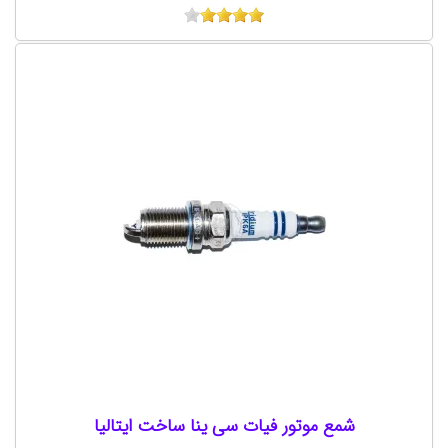
شمع موتور فیات سی ینا ساخت ایتالیا