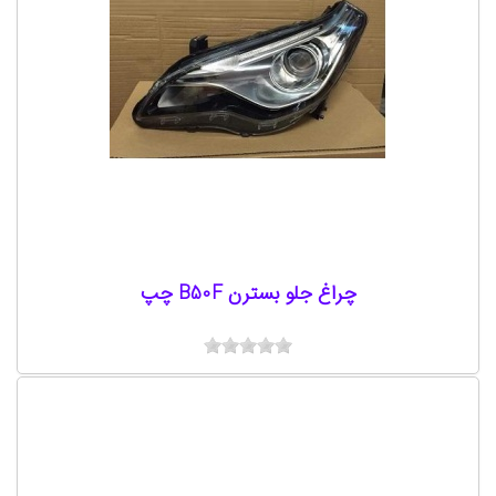
چراغ جلو بسترن B50F چپ