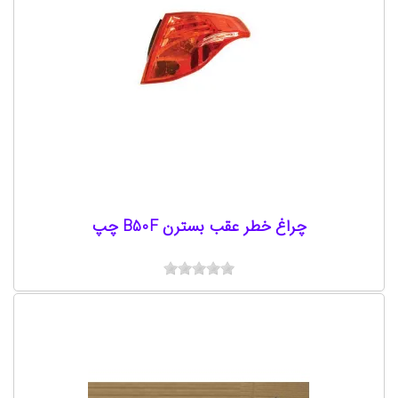
چراغ خطر عقب بسترن B50F چپ