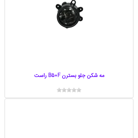
مه شکن جلو بسترن B50F راست