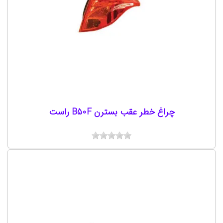
چراغ خطر عقب بسترن B50F راست