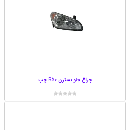
چراغ جلو بسترن B50 چپ