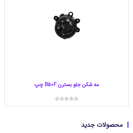
مه شکن جلو بسترن B50F چپ
محصولات جدید