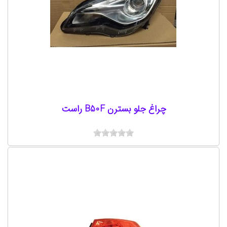
چراغ جلو بسترن B50F راست