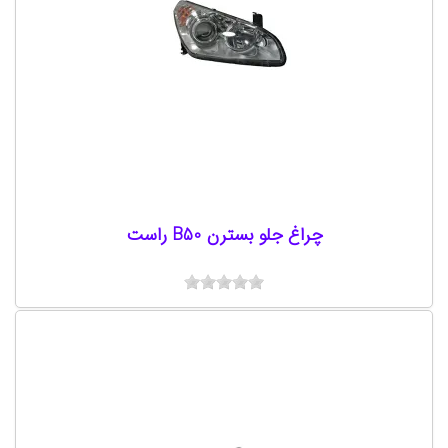
چراغ جلو بسترن B50 راست