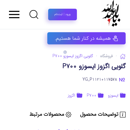
ورود | ثبت‌نام
همیشه در کنار شما هستیم.
فروشگاه
گلویی اگزوز ایسوزو P700
گلویی اگزوز ایسوزو P700
YG_P11210117578
ایسوزو
P700
اگزوز
توضیحات محصول
محصولات مرتبط