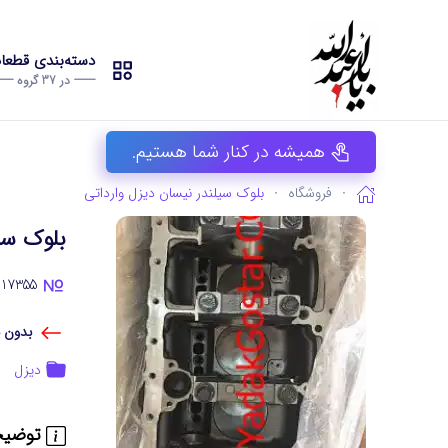
دسته‌بندی قطع
------- در 37 گروه -------
همیشه در کنار شما هستیم.
فروشگاه
بلوک سیلندر نیسان دیزل وارداتی
بلوک سی
YG_P11210117355
بدون ن
دیزل
توضیح