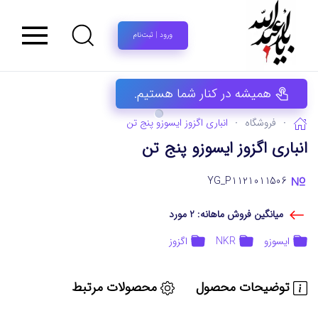
ورود | ثبت‌نام
همیشه در کنار شما هستیم.
فروشگاه
انباری اگزوز ایسوزو پنج تن
انباری اگزوز ایسوزو پنج تن
YG_P1121011506
میانگین فروش ماهانه: 2 مورد
ایسوزو
NKR
اگزوز
توضیحات محصول
محصولات مرتبط