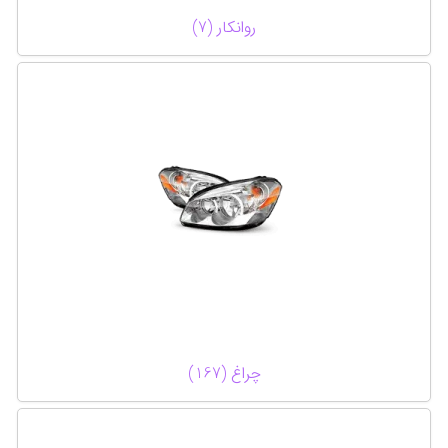
روانکار (7)
چراغ (167)