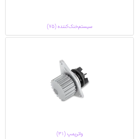
سیستم‌خنک‌کننده (75)
واترپمپ (31)