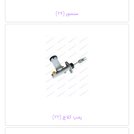
سنسور (26)
پمپ کلاچ (22)