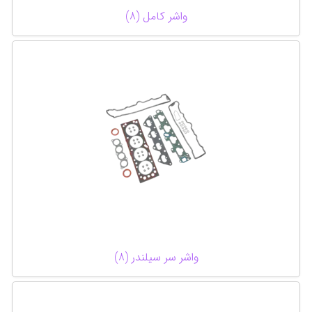
واشر کامل (8)
واشر سر سیلندر (8)