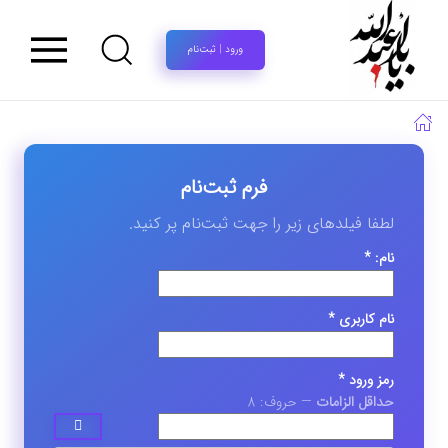
ورود | ثبت‌نام
فرم ثبت‌نام
لطفا فیلدهای زیر را جهت ثبت‌نام پر کنید.
نام: *
نام کاربری *
رمز ورود *
حداقل الزامات
— حروف: 8