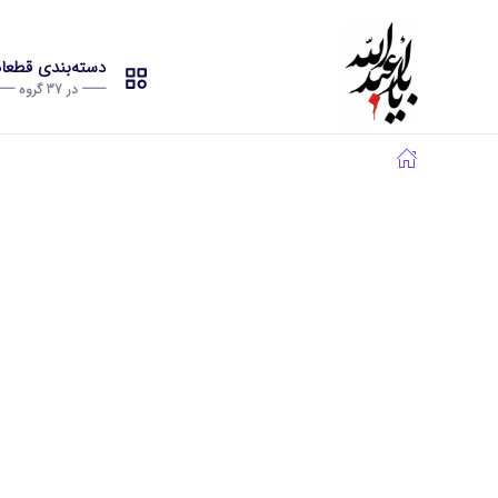
دسته‌بندی قطع
------- در 37 گروه -------